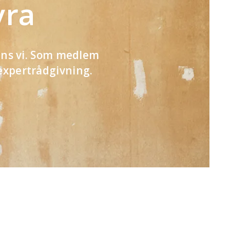
yra
inns vi. Som medlem
 expertrådgivning.