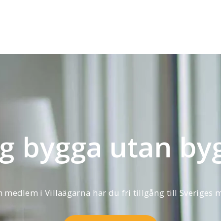
ag bygga utan by
 medlem i Villaägarna har du fri tillgång till Sveriges