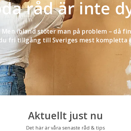
da råd är inte d
t! Men ibland stöter man på problem – då f
 du fri tillgång till Sveriges mest kompletta
Aktuellt just nu
Det här är våra senaste råd & tips