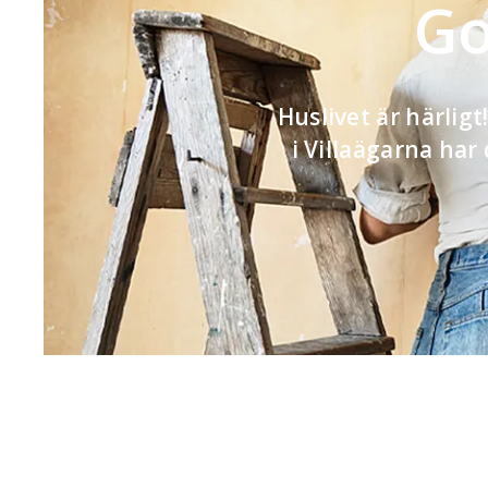
Go
Huslivet är härlig
i Villaägarna har