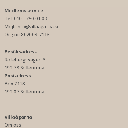
Medlemsservice
Tel:
010 - 750 01 00
Mejl:
info@villaagarna.se
Org.nr: 802003-7118
Besöksadress
Rotebergsvägen 3
192 78 Sollentuna
Postadress
Box 7118
192 07 Sollentuna
Villaägarna
Om oss