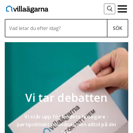
Type 2 or more characters for results.
SÖK
Vi tar debatten
Vi står upp för landets husägare -
partipolitiskt obundna, men alltid på din
sida.