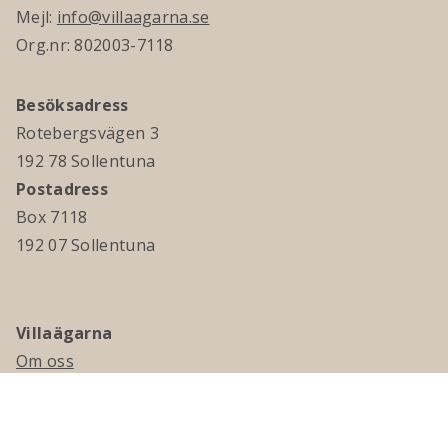
Mejl:
info@villaagarna.se
Org.nr: 802003-7118
Besöksadress
Rotebergsvägen 3
192 78 Sollentuna
Postadress
Box 7118
192 07 Sollentuna
Villaägarna
Om oss
Kontakta oss
Ledningsgrupp & styrelse
Jobba hos oss