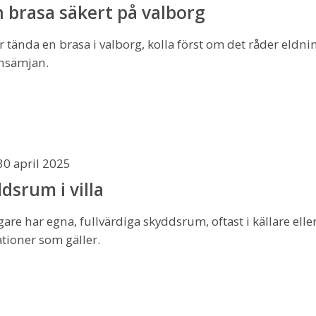
 brasa säkert på valborg
tända en brasa i valborg, kolla först om det råder eldning
nsämjan.
30 april 2025
dsrum i villa
are har egna, fullvärdiga skyddsrum, oftast i källare ell
ioner som gäller.