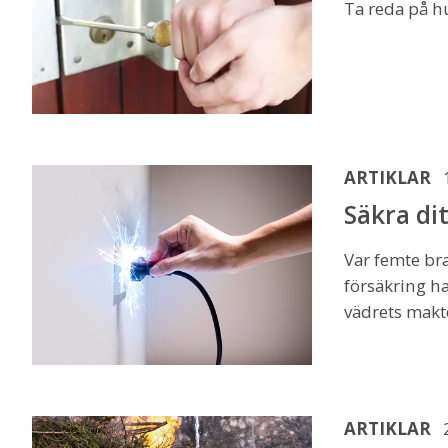
Ta reda på h
ARTIKLAR
Säkra di
Var femte br
försäkring ha
vädrets makt
ARTIKLAR