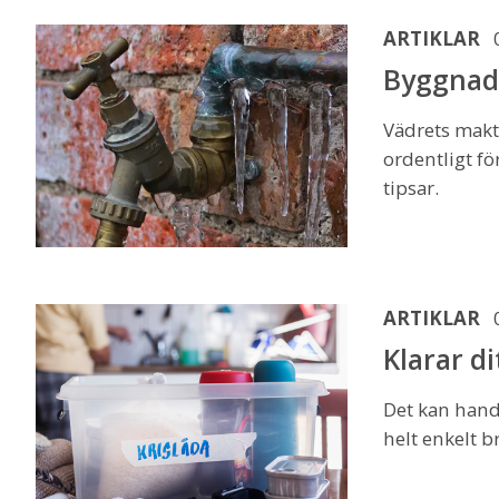
ARTIKLAR
Byggnads
Vädrets makte
ordentligt fö
tipsar.
ARTIKLAR
Klarar d
Det kan handl
helt enkelt b