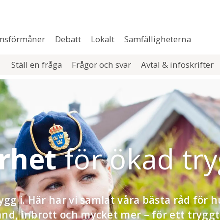
msförmåner
Debatt
Lokalt
Samfälligheterna
Ställ en fråga
Frågor och svar
Avtal & infoskrifter
erhet
för ökad tr
ygg i. Här har vi samlat våra bästa råd för h
nd, inbrott och mycket mer – för ett tryggt