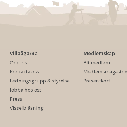
Villaägarna
Medlemskap
Om oss
Bli medlem
Kontakta oss
Medlemsmagasinet
Ledningsgrupp & styrelse
Presentkort
Jobba hos oss
Press
Visselblåsning