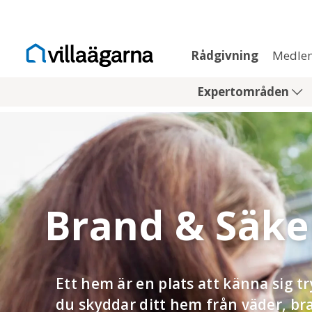
Rådgivning
Medle
Expertområden
Brand & Säk
Ett hem är en plats att känna sig tr
du skyddar ditt hem från väder, bra