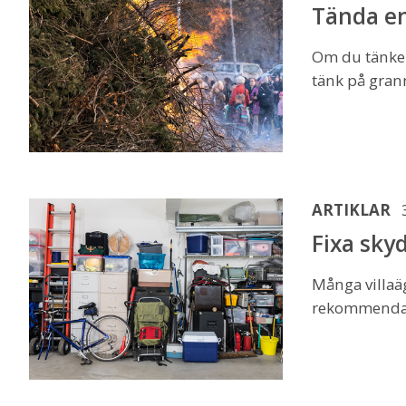
Tända en
Om du tänker 
tänk på gran
ARTIKLAR
Fixa skyd
Många villaäg
rekommendat