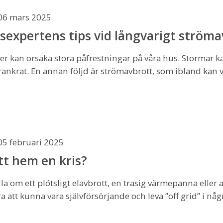
06 mars 2025
expertens tips vid långvarigt ströma
r kan orsaka stora påfrestningar på våra hus. Stormar ka
rankrat. En annan följd är strömavbrott, som ibland kan v
05 februari 2025
itt hem en kris?
a om ett plötsligt elavbrott, en trasig värmepanna eller a
ra att kunna vara självförsörjande och leva ”off grid” i någ