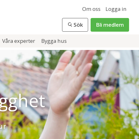
Om oss
Logga in
Sök
Bli medlem
Våra experter
Bygga hus
ygghet
ur