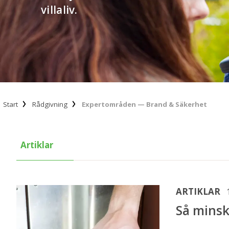
villaliv.
Start
Rådgivning
Expertområden — Brand & Säkerhet
Artiklar
ARTIKLAR
Så minsk