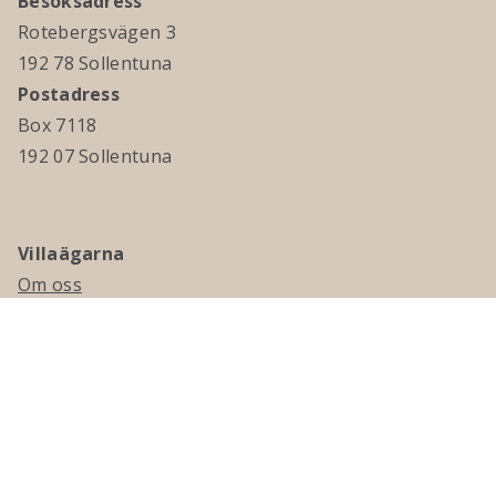
Besöksadress
Rotebergsvägen 3
192 78 Sollentuna
Postadress
Box 7118
192 07 Sollentuna
Villaägarna
Om oss
Kontakta oss
Ledningsgrupp & styrelse
Jobba hos oss
Press
Visselblåsning