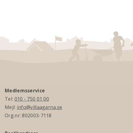
Medlemsservice
Tel:
010 - 750 01 00
Mejl:
info@villaagarna.se
Org.nr: 802003-7118