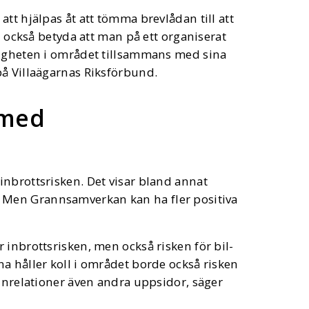
tt hjälpas åt att tömma brevlådan till att
an också betyda att man på ett organiserat
ligheten i området tillsammans med sina
på Villaägarnas Riksförbund.
 med
inbrottsrisken. Det visar bland annat
. Men Grannsamverkan kan ha fler positiva
 inbrottsrisken, men också risken för bil-
a håller koll i området borde också risken
annrelationer även andra uppsidor, säger