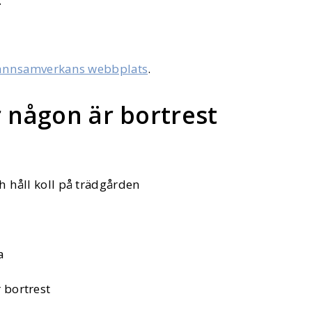
.
grannsamverkans webbplats
.
r någon är bortrest
h håll koll på trädgården
a
 bortrest