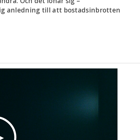
andra. Och det lönar sig –
g anledning till att bostadsinbrotten