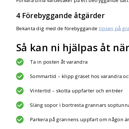
Förvara dina värdesaker på ett betryggande sätt
4 Förebyggande åtgärder
Bekanta dig med de förebyggande
tipsen på̊ 
Så kan ni hjälpas åt nä
Ta in posten åt varandra
Sommartid – klipp gräset hos varandra oc
Vintertid – skotta uppfarter och entréer
Släng sopor i bortresta grannars soptunn
Parkera på grannens uppfart om någon är