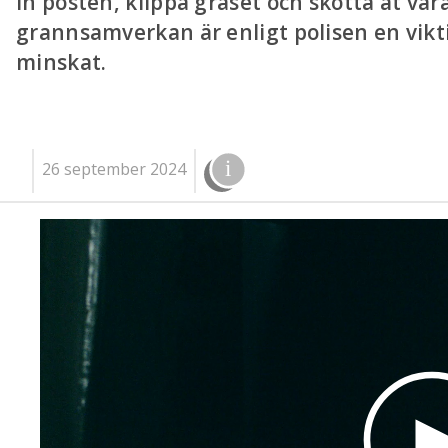
in posten, klippa gräset och skotta åt var
grannsamverkan är enligt polisen en vikti
minskat.
26 september 2024