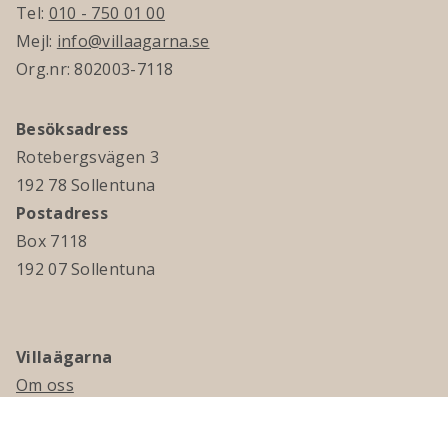
Tel:
010 - 750 01 00
Mejl:
info@villaagarna.se
Org.nr: 802003-7118
Besöksadress
Rotebergsvägen 3
192 78 Sollentuna
Postadress
Box 7118
192 07 Sollentuna
Villaägarna
Om oss
Kontakta oss
Ledningsgrupp & styrelse