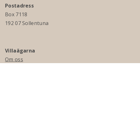
Postadress
Box 7118
192 07 Sollentuna
Villaägarna
Om oss
Kontakta oss
Ledningsgrupp & styrelse
Jobba hos oss
Press
Visselblåsning
Medlemskap
Bli medlem
Medlemsmagasinet Villaägaren