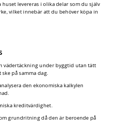
 huset levereras i olika delar som du själv
rke, vilket innebär att du behöver köpa in
s
n vädertäckning under byggtid utan tätt
st ske på samma dag.
t analysera den ekonomiska kalkylen
nad.
iska kreditvärdighet.
utom grundritning då den är beroende på