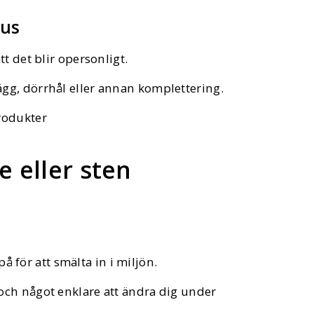
hus
att det blir opersonligt.
 vägg, dörrhål eller annan komplettering.
produkter
e eller sten
å för att smälta in i miljön.
t och något enklare att ändra dig under