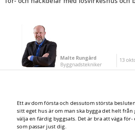
för- och nackdelar med lösvirkeshus och 
Malte Rungård
13 okt
Byggnadstekniker
Ett av dom första och dessutom största besluten
sitt eget hus är om man ska bygga det helt frå
välja en färdig byggsats. Det är bra att väga för
som passar just dig.