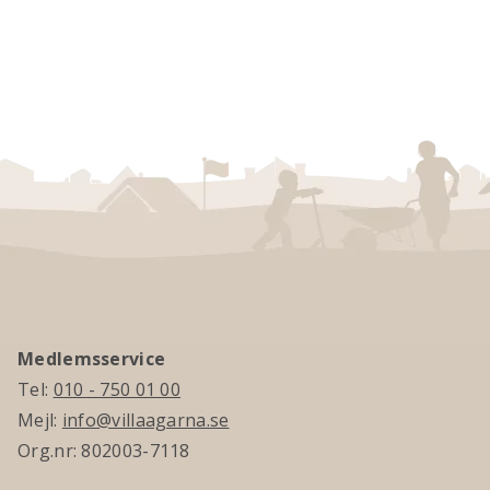
Medlemsservice
Tel:
010 - 750 01 00
Mejl:
info@villaagarna.se
Org.nr: 802003-7118