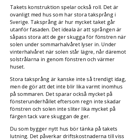
Takets konstruktion spelar också roll. Det är
ovanligt med hus som har stora taksprång i
Sverige. Taksprång är hur mycket taket går
utanför fasaden. Det ideala är att sprången är
såpass stora att de ger skugga för fönstren när
solen under sommarhalvåret lyser in. Under
vinterhalvåret när solen står lägre, når däremot
solstrålarna in genom fönstren och värmer
huset.
Stora taksprång är kanske inte så trendigt idag,
men de gör att det inte blir lika varmt inomhus
på sommaren. Det sparar också mycket på
fönsterunderhållet eftersom regn inte skadar
fönstren och solen inte sliter lika mycket på
färgen tack vare skuggan de ger.
Du som bygger nytt hus bör tänka på takets
lutning. Det påverkar driftskostnaderna till viss