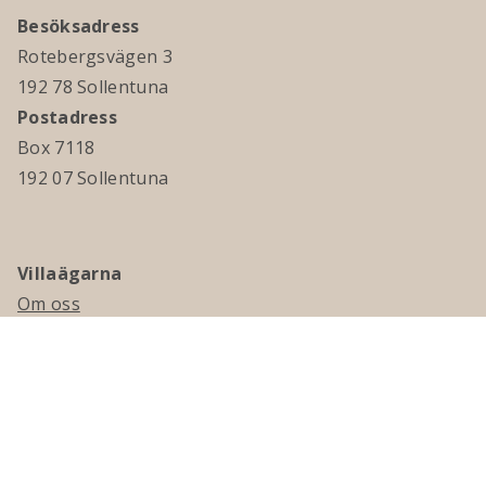
Besöksadress
Rotebergsvägen 3
192 78 Sollentuna
Postadress
Box 7118
192 07 Sollentuna
Villaägarna
Om oss
Kontakta oss
Ledningsgrupp & styrelse
Jobba hos oss
Press
Visselblåsning