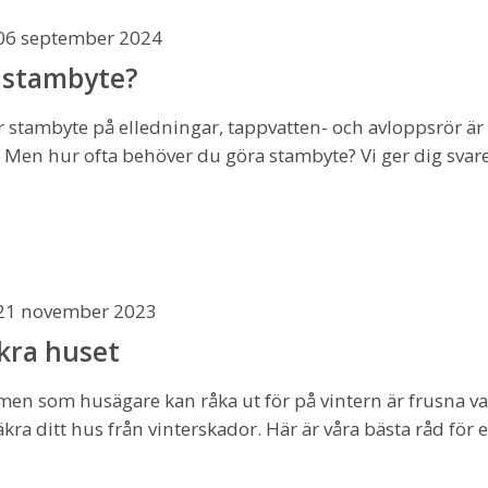
06 september 2024
 stambyte?
r stambyte på elledningar, tappvatten- och avloppsrör är 
Men hur ofta behöver du göra stambyte? Vi ger dig svare
21 november 2023
kra huset
emen som husägare kan råka ut för på vintern är frusna v
 säkra ditt hus från vinterskador. Här är våra bästa råd fö