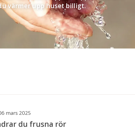
du värmer upp huset billigt.
06 mars 2025
ndrar du frusna rör