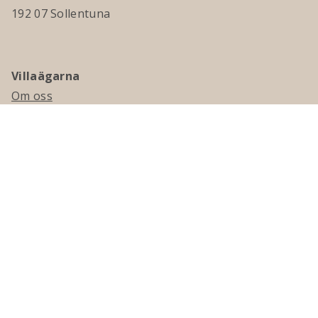
192 07 Sollentuna
Villaägarna
Om oss
Kontakta oss
Ledningsgrupp & styrelse
Jobba hos oss
Press
Visselblåsning
Medlemskap
Bli medlem
Medlemsmagasinet Villaägaren
Presentkort