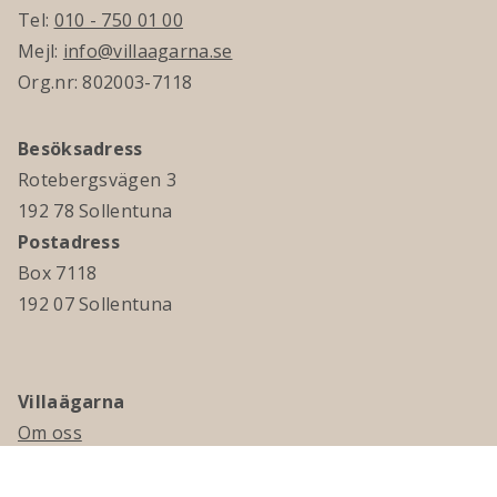
Tel:
010 - 750 01 00
Mejl:
info@villaagarna.se
Org.nr: 802003-7118
Besöksadress
Rotebergsvägen 3
192 78 Sollentuna
Postadress
Box 7118
192 07 Sollentuna
Villaägarna
Om oss
Kontakta oss
Ledningsgrupp & styrelse