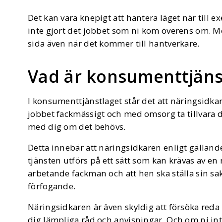
Det kan vara knepigt att hantera läget när till ex
inte gjort det jobbet som ni kom överens om. M
sida även när det kommer till hantverkare.
Vad är konsumenttjän
I konsumenttjänstlaget står det att näringsidkare
jobbet fackmässigt och med omsorg ta tillvara
med dig om det behövs.
Detta innebär att näringsidkaren enligt gälland
tjänsten utförs på ett sätt som kan krävas av en
arbetande fackman och att hen ska ställa sin sak
förfogande.
Näringsidkaren är även skyldig att försöka red
dig lämpliga råd och anvisningar. Och om ni inte