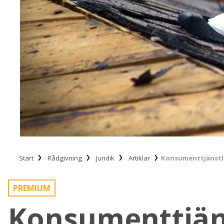
Start
Rådgivning
Juridik
Artiklar
Konsumenttjänstla
PREMIUM
Konsumenttjän