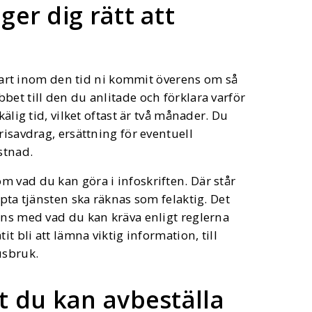
er dig rätt att
 klart inom den tid ni kommit överens om så
bet till den du anlitade och förklara varför
älig tid, vilket oftast är två månader. Du
risavdrag, ersättning för eventuell
stnad.
 vad du kan göra i infoskriften. Där står
öpta tjänsten ska räknas som felaktig. Det
ens med vad du kan kräva enligt reglerna
t bli att lämna viktig information, till
usbruk.
t du kan avbeställa