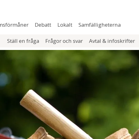
msförmåner
Debatt
Lokalt
Samfälligheterna
Ställ en fråga
Frågor och svar
Avtal & infoskrifter