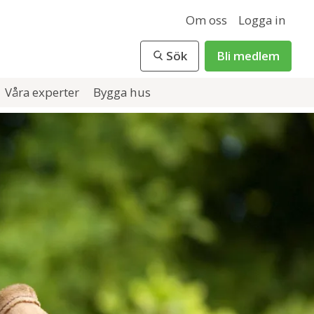
Om oss
Logga in
Sök
Bli medlem
Våra experter
Bygga hus