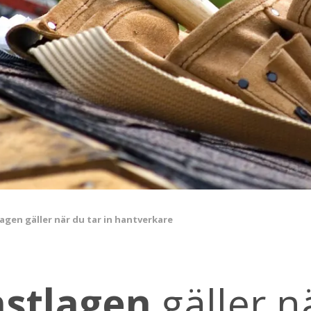
gen gäller när du tar in hantverkare
stlagen
gäller n