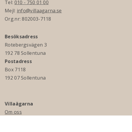
Tel:
010 - 750 01 00
Mejl:
info@villaagarna.se
Org.nr: 802003-7118
Besöksadress
Rotebergsvägen 3
192 78 Sollentuna
Postadress
Box 7118
192 07 Sollentuna
Villaägarna
Om oss
Kontakta oss
Ledningsgrupp & styrelse