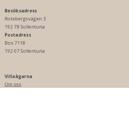
Besöksadress
Rotebergsvägen 3
192 78 Sollentuna
Postadress
Box 7118
192 07 Sollentuna
Villaägarna
Om oss
Kontakta oss
Ledningsgrupp & styrelse
Jobba hos oss
Press
Visselblåsning