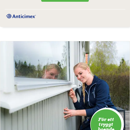
För ett
tryggt
boende