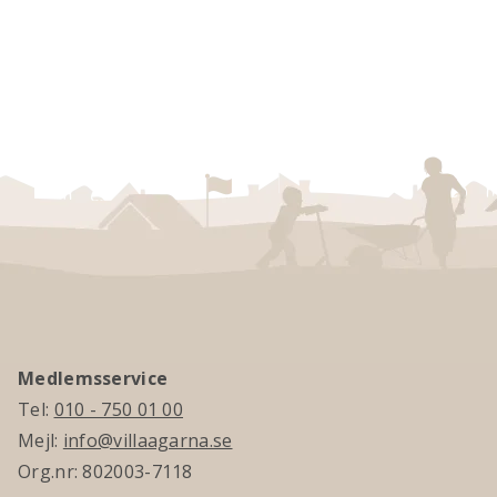
Medlemsservice
Tel:
010 - 750 01 00
Mejl:
info@villaagarna.se
Org.nr: 802003-7118