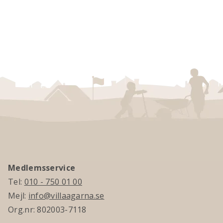
Medlemsservice
Tel:
010 - 750 01 00
Mejl:
info@villaagarna.se
Org.nr: 802003-7118