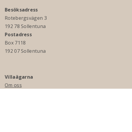
Besöksadress
Rotebergsvägen 3
192 78 Sollentuna
Postadress
Box 7118
192 07 Sollentuna
Villaägarna
Om oss
Kontakta oss
Ledningsgrupp & styrelse
Jobba hos oss
Press
Visselblåsning