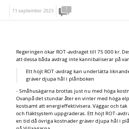
11 september 2023
Regeringen ökar ROT-avdraget till 75 000 kr. De
att dessa båda avdrag inte kannibaliserar på va
Ett höjt ROT-avdrag kan underlätta liknande
gräver djupa hål i plånboken
- Småhusägarna brottas just nu med höga kostn
Ovanpå det stundar åter en vinter med höga elpr
kostsamt att energieffektivisera. Väggar och tak
och fläktsystem uppgraderas. Ett höjt ROT-avdr
en tid då övriga kostnader gräver djupa hål i 
på Villaägarna.