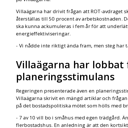
Villaägarna har drivit frågan att ROT-avdraget sk
återställas till 50 procent av arbetskostnaden. 
ska kunna ackumuleras i fem år för att underlät
energieffektiviseringar.
- Vi nådde inte riktigt ända fram, men steg har t
Villaägarna har lobbat 
planeringsstimulans
Regeringen presenterade även en planeringsst
Villaägarna skrivit en mängd artiklar och fråg
på det bostadspolitiska mötet som hölls med b
- 7 av 10 vill bo i småhus med egen trädgård. Ä
flerbostadshus. En anledning är att den kortsik