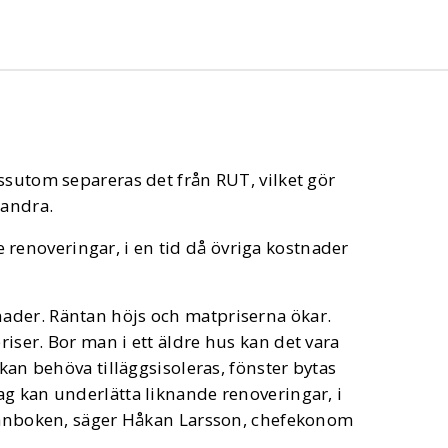
ssutom separeras det från RUT, vilket gör
randra.
 renoveringar, i en tid då övriga kostnader
ader. Räntan höjs och matpriserna ökar.
iser. Bor man i ett äldre hus kan det vara
 kan behöva tilläggsisoleras, fönster bytas
ag kan underlätta liknande renoveringar, i
plånboken, säger Håkan Larsson, chefekonom