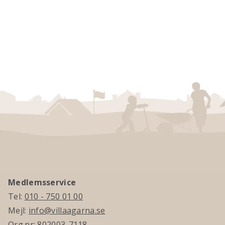
Medlemsservice
Tel:
010 - 750 01 00
Mejl:
info@villaagarna.se
Org.nr: 802003-7118