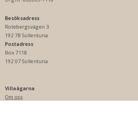
Besöksadress
Rotebergsvägen 3
192 78 Sollentuna
Postadress
Box 7118
192 07 Sollentuna
Villaägarna
Om oss
Kontakta oss
Ledningsgrupp & styrelse
Jobba hos oss
Press