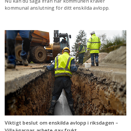
Nu kan du säga ifrån när kommunen kräver
kommunal anslutning för ditt enskilda avlopp.
Viktigt beslut om enskilda avlopp i riksdagen –
Villaägarnas arbete gav frukt