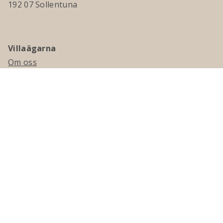
192 07 Sollentuna
Villaägarna
Om oss
Kontakta oss
Ledningsgrupp & styrelse
Jobba hos oss
Press
Visselblåsning
Medlemskap
Bli medlem
Medlemsmagasinet Villaägaren
Presentkort