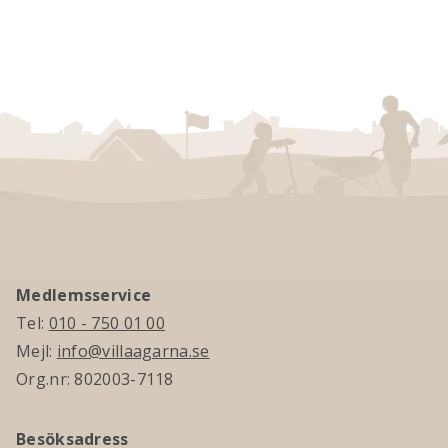
Medlemsservice
Tel:
010 - 750 01 00
Mejl:
info@villaagarna.se
Org.nr: 802003-7118
Besöksadress