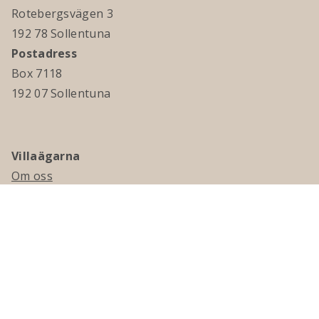
Rotebergsvägen 3
192 78 Sollentuna
Postadress
Box 7118
192 07 Sollentuna
Villaägarna
Om oss
Kontakta oss
Ledningsgrupp & styrelse
Jobba hos oss
Press
Visselblåsning
Medlemskap