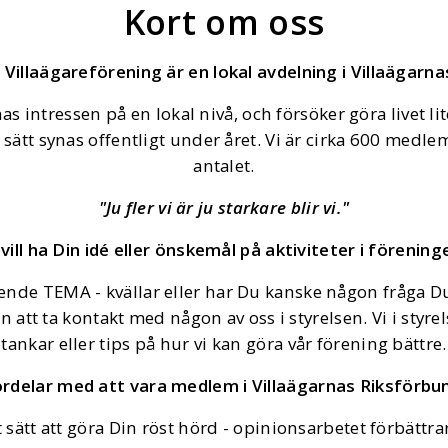
Kort om oss
Villaägareförening är en lokal avdelning i Villaägarn
s intressen på en lokal nivå, och försöker göra livet lit
sätt synas offentligt under året. Vi är cirka 600 medle
antalet.
"Ju fler vi är ju starkare blir vi."
 vill ha Din idé eller önskemål på aktiviteter i förening
de TEMA - kvällar eller har Du kanske någon fråga Du t
 att ta kontakt med någon av oss i styrelsen. Vi i styre
tankar eller tips på hur vi kan göra vår förening bättre.
rdelar med att vara medlem i Villaägarnas Riksförbu
 sätt att göra Din röst hörd - opinionsarbetet förbättr