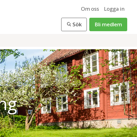
Om oss
Logga in
Sök
Bli medlem
ing