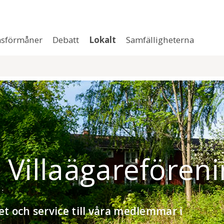
sförmåner
Debatt
Lokalt
Samfälligheterna
 Villaägarefören
et och service till våra medlemmar i