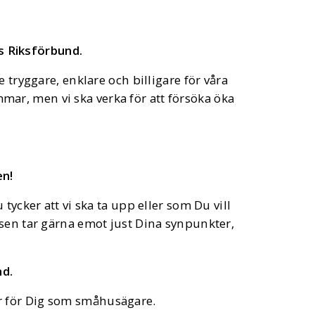
as Riksförbund.
e tryggare, enklare och billigare för våra
mmar, men vi ska verka för att försöka öka
en!
ycker att vi ska ta upp eller som Du vill
lsen tar gärna emot just Dina synpunkter,
nd.
ar för Dig som småhusägare.