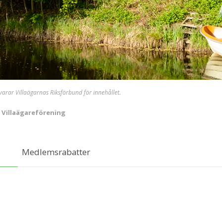
svarar Villaägarnas Riksförbund för innehållet.
 Villaägareförening
Medlemsrabatter