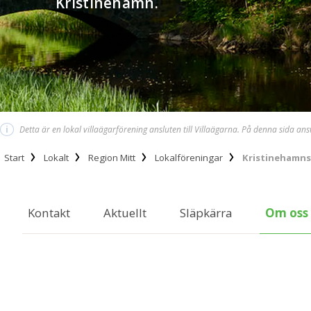
Kristinehamn.
i
Detta är en lokal villaägarförening ansluten till Villaägarna. På denna sida an
Start
Lokalt
Region Mitt
Lokalföreningar
Kristinehamns
Kontakt
Aktuellt
Släpkärra
Om oss