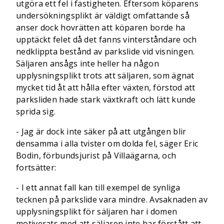
utgöra ett fel i fastigheten. Eftersom köparens
undersökningsplikt är väldigt omfattande så
anser dock hovrätten att köparen borde ha
upptäckt felet då det fanns vinterståndare och
nedklippta bestånd av parkslide vid visningen.
Säljaren ansågs inte heller ha någon
upplysningsplikt trots att säljaren, som ägnat
mycket tid åt att hålla efter växten, förstod att
parksliden hade stark växtkraft och lätt kunde
sprida sig.
- Jag är dock inte säker på att utgången blir
densamma i alla tvister om dolda fel, säger Eric
Bodin, förbundsjurist på Villaägarna, och
fortsätter:
- I ett annat fall kan till exempel de synliga
tecknen på parkslide vara mindre. Avsaknaden av
upplysningsplikt för säljaren har i domen
motiverats med att säljaren inte har förstått att