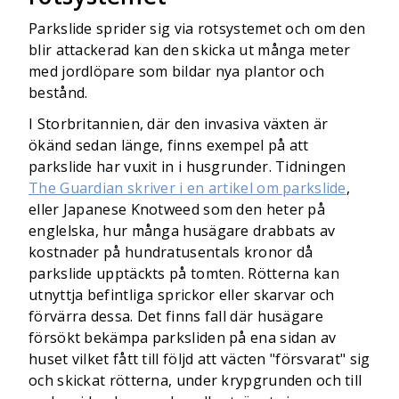
Parkslide sprider sig via rotsystemet och om den
blir attackerad kan den skicka ut många meter
med jordlöpare som bildar nya plantor och
bestånd.
I Storbritannien, där den invasiva växten är
ökänd sedan länge, finns exempel på att
parkslide har vuxit in i husgrunder. Tidningen
The Guardian skriver i en artikel om parkslide
,
eller Japanese Knotweed som den heter på
englelska, hur många husägare drabbats av
kostnader på hundratusentals kronor då
parkslide upptäckts på tomten. Rötterna kan
utnyttja befintliga sprickor eller skarvar och
förvärra dessa. Det finns fall där husägare
försökt bekämpa parksliden på ena sidan av
huset vilket fått till följd att väcten "försvarat" sig
och skickat rötterna, under krypgrunden och till