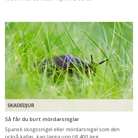
SKADEDJUR
Så får du bort mördarsniglar
Spansk skogssnigel eller mördarsnigel som den
också kallas, kan lägga upp till 400 ägg.