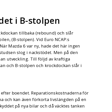
et i B-stolpen
rockdockan tillbaka (rebound) och slår
bilen, (B-stolpen). Vid Euro NCAP:s
 När Mazda 6 var ny, hade det här ingen
studsen slog i nackstödet. Men på den
n utveckling. Till följd av kraftiga
tan och B-stolpen och krockdockan slår i
en efter boendet. Reparationskostnaderna för
rna och kan även förkorta livslängden på en
kyddet på nya bilar och då väcktes tanken