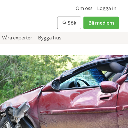
Om oss
Logga in
Sök
Bli medlem
Våra experter
Bygga hus