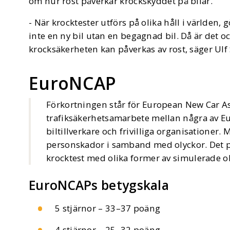
om hur rost påverkar krockskyddet på bilar.
- När krocktester utförs på olika håll i världen,
inte en ny bil utan en begagnad bil. Då är det oc
krocksäkerheten kan påverkas av rost, säger Ulf
EuroNCAP
Förkortningen står för European New Car A
trafiksäkerhetsamarbete mellan några av Eu
biltillverkare och frivilliga organisationer. 
personskador i samband med olyckor. Det pr
krocktest med olika former av simulerade ol
EuroNCAPs betygskala
5 stjärnor – 33–37 poäng
4 stjärnor – 25–32 poäng