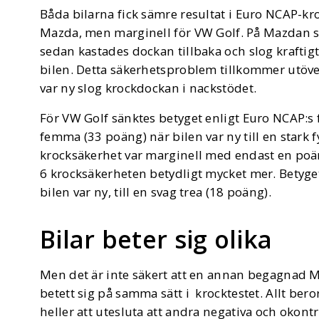
Båda bilarna fick sämre resultat i Euro NCAP-kr
Mazda, men marginell för VW Golf. På Mazdan sl
sedan kastades dockan tillbaka och slog kraftig
bilen. Detta säkerhetsproblem tillkommer ut
var ny slog krockdockan i nackstödet.
För VW Golf sänktes betyget enligt Euro NCAP:s
femma (33 poäng) när bilen var ny till en stark 
krocksäkerhet var marginell med endast en po
6 krocksäkerheten betydligt mycket mer. Betyget
bilen var ny, till en svag trea (18 poäng).
Bilar beter sig olika
Men det är inte säkert att en annan begagnad M
betett sig på samma sätt i krocktestet. Allt beror
heller att utesluta att andra negativa och okont