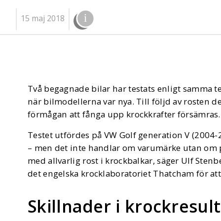
15 maj 2018
Två begagnade bilar har testats enligt samma t
när bilmodellerna var nya. Till följd av rosten 
förmågan att fånga upp krockkrafter försämras.
Testet utfördes på VW Golf generation V (2004-
– men det inte handlar om varumärke utan om 
med allvarlig rost i krockbalkar, säger Ulf Stenb
det engelska krocklaboratoriet Thatcham för att 
Skillnader i krockresul