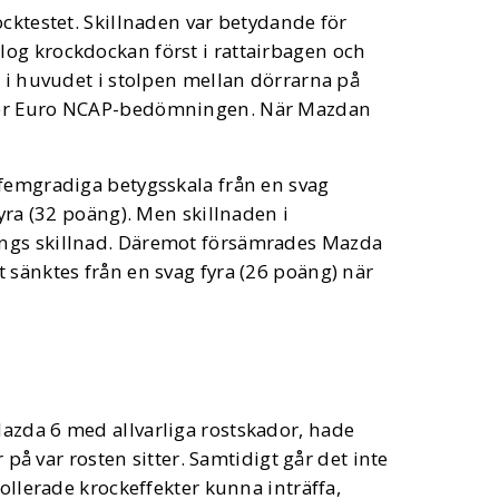
ocktestet. Skillnaden var betydande för
og krockdockan först i rattairbagen och
t i huvudet i stolpen mellan dörrarna på
över Euro NCAP-bedömningen. När Mazdan
 femgradiga betygsskala från en svag
fyra (32 poäng). Men skillnaden i
ängs skillnad. Däremot försämrades Mazda
 sänktes från en svag fyra (26 poäng) när
azda 6 med allvarliga rostskador, hade
 på var rosten sitter. Samtidigt går det inte
rollerade krockeffekter kunna inträffa,