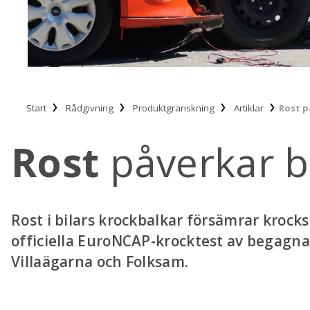
Start
Rådgivning
Produktgranskning
Artiklar
Rost p
Rost
påverkar b
Rost i bilars krockbalkar försämrar krock
officiella EuroNCAP-krocktest av begagnad
Villaägarna och Folksam.