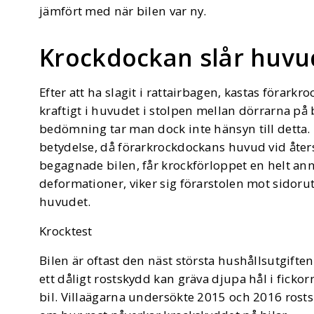
jämfört med när bilen var ny.
Krockdockan slår huvud
Efter att ha slagit i rattairbagen, kastas förark
kraftigt i huvudet i stolpen mellan dörrarna på 
bedömning tar man dock inte hänsyn till detta.
betydelse, då förarkrockdockans huvud vid åter
begagnade bilen, får krockförloppet en helt anna
deformationer, viker sig förarstolen mot sidoru
huvudet.
Krocktest
Bilen är oftast den näst största hushållsutgift
ett dåligt rostskydd kan gräva djupa hål i ficko
bil. Villaägarna undersökte 2015 och 2016 rosts