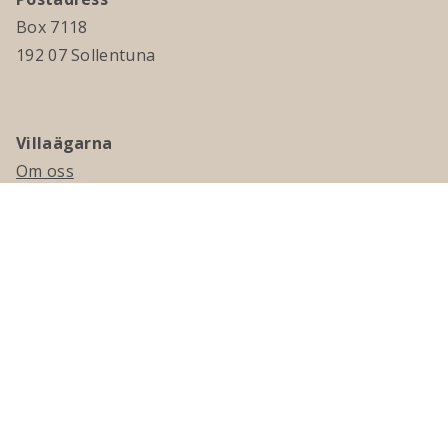
Box 7118
192 07 Sollentuna
Villaägarna
Om oss
Kontakta oss
Ledningsgrupp & styrelse
Jobba hos oss
Press
Visselblåsning
Medlemskap
Bli medlem
Medlemsmagasinet Villaägaren