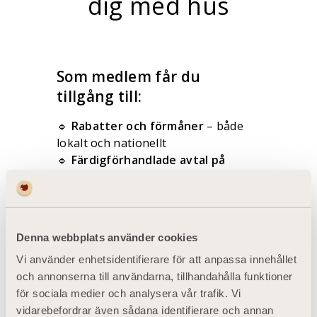
dig med hus
Som medlem får du
tillgång till:
🔹
Rabatter och förmåner
– både
lokalt och nationellt
🔹
Färdigförhandlade avtal på
bolån, el och försäkringar
som
sänker dina boendekostnader
🔹
Kostnadsfri juridisk och
byggteknisk rådgivning
– plus
Denna webbplats använder cookies
smarta avtalsmallar
Vi använder enhetsidentifierare för att anpassa innehållet
🔹
Tidningen Villaägaren
fem
och annonserna till användarna, tillhandahålla funktioner
gånger om året med inspiration, tips
för sociala medier och analysera vår trafik. Vi
och erbjudanden
vidarebefordrar även sådana identifierare och annan
🔹
Låna släp gratis
i flera timmar i