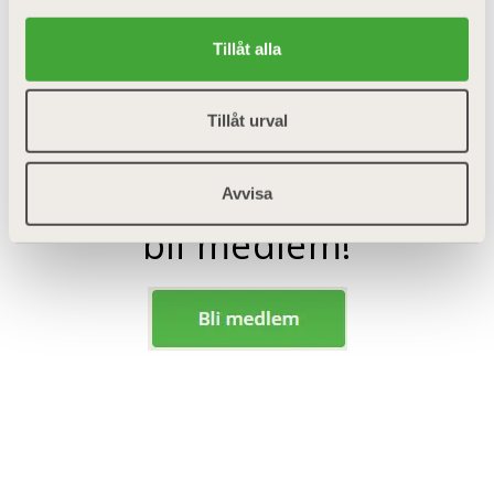
Endast 570 kr om
året, eller
Tillåt alla
48kr/månaden
Tillåt urval
Klicka här för att
Avvisa
bli medlem!