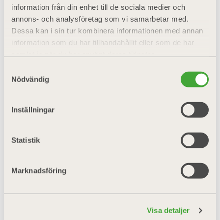
information från din enhet till de sociala medier och
Växjö och Ljungby
annons- och analysföretag som vi samarbetar med.
🔹
Digitala tjänsten Min Villa –
få
Dessa kan i sin tur kombinera informationen med annan
koll på underhåll, få påminnelser
information som du har tillhandahållit eller som de har
och skötselråd
samlat in när du har använt deras tjänster.
🔹
Påverkansarbete i viktiga frågor
för villaägare –
både lokalt och
Samtyckesval
nationellt
Nödvändig
🔹
Lokala träffar och aktiviteter
om
t.ex. trädgård, energi, avfall och
Inställningar
hemberedskap
Vi jobbar för att du ska få mer för
Statistik
ditt medlemskap – i vardagen, i
plånboken och i samhället.
Marknadsföring
Läs mer om oss i Kronoberg här!
Visa detaljer