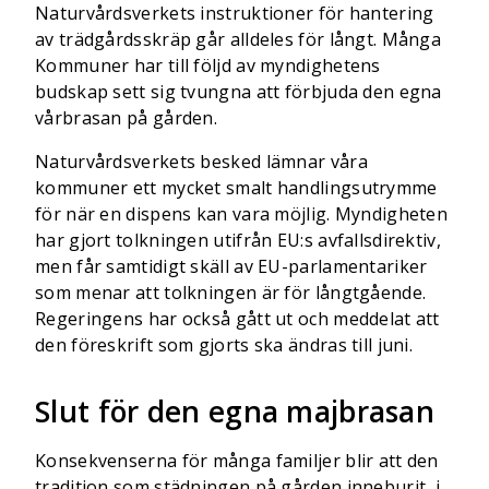
Naturvårdsverkets instruktioner för hantering
av trädgårdsskräp går alldeles för långt. Många
Kommuner har till följd av myndighetens
budskap sett sig tvungna att förbjuda den egna
vårbrasan på gården.
Naturvårdsverkets besked lämnar våra
kommuner ett mycket smalt handlingsutrymme
för när en dispens kan vara möjlig. Myndigheten
har gjort tolkningen utifrån EU:s avfallsdirektiv,
men får samtidigt skäll av EU-parlamentariker
som menar att tolkningen är för långtgående.
Regeringens har också gått ut och meddelat att
den föreskrift som gjorts ska ändras till juni.
Slut för den egna majbrasan
Konsekvenserna för många familjer blir att den
tradition som städningen på gården inneburit, i