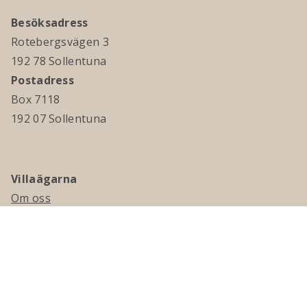
Besöksadress
Rotebergsvägen 3
192 78 Sollentuna
Postadress
Box 7118
192 07 Sollentuna
Villaägarna
Om oss
Kontakta oss
Ledningsgrupp & styrelse
Jobba hos oss
Press
Visselblåsning