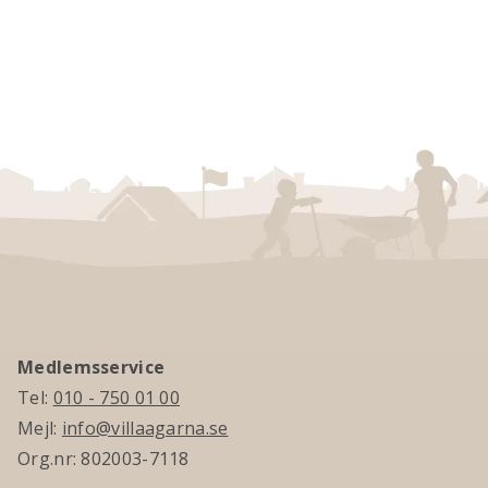
Medlemsservice
Tel:
010 - 750 01 00
Mejl:
info@villaagarna.se
Org.nr: 802003-7118