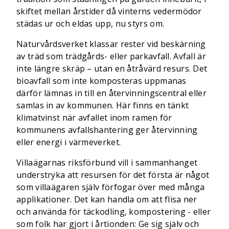
skiftet mellan årstider då vinterns vedermödor
städas ur och eldas upp, nu styrs om.
Naturvårdsverket klassar rester vid beskärning
av träd som trädgårds- eller parkavfall. Avfall är
inte längre skräp – utan en åtråvärd resurs. Det
bioavfall som inte komposteras uppmanas
därför lämnas in till en återvinningscentral eller
samlas in av kommunen. Här finns en tänkt
klimatvinst när avfallet inom ramen för
kommunens avfallshantering ger återvinning
eller energi i värmeverket.
Villaägarnas riksförbund vill i sammanhanget
understryka att resursen för det första är något
som villaägaren själv förfogar över med många
applikationer. Det kan handla om att flisa ner
och använda för täckodling, kompostering - eller
som folk har gjort i årtionden: Ge sig själv och