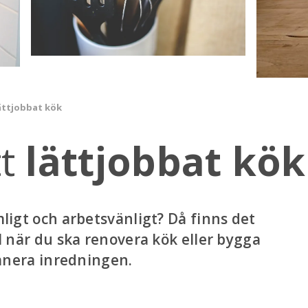
lättjobbat kök
tt
lättjobbat kök
mligt och arbetsvänligt? Då finns det
ll när du ska renovera kök eller bygga
planera inredningen.