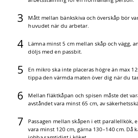
Mått mellan bänkskiva och överskåp bör vara
huvudet när du arbetar.
Lämna minst 5 cm mellan skåp och vägg, an
döljs med en passbit.
En mikro ska inte placeras högre än max 120 
tippa den värmda maten över dig när du tar 
Mellan fläktkåpan och spisen måste det var
avståndet vara minst 65 cm, av säkerhetsskä
Passagen mellan skåpen i ett parallellkök, 
vara minst 120 cm, gärna 130–140 cm. Då k
jobba samtidigt i köket.