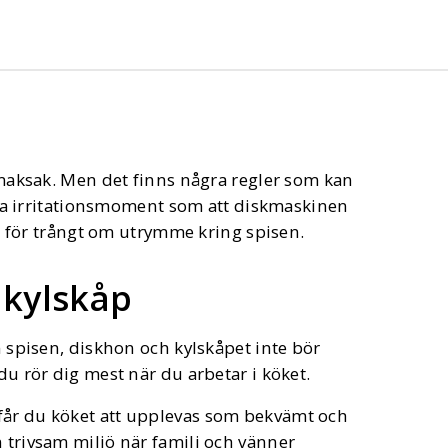
 smaksak. Men det finns några regler som kan
mtida irritationsmoment som att diskmaskinen
 är för trångt om utrymme kring spisen.
 kylskåp
an spisen, diskhon och kylskåpet inte bör
 du rör dig mest när du arbetar i köket.
får du köket att upplevas som bekvämt och
n trivsam miljö när familj och vänner