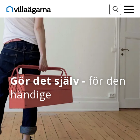
Gör det själv -
för den
händige