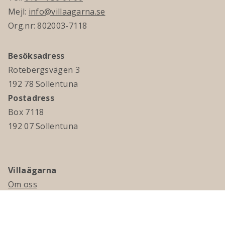
Mejl:
info@villaagarna.se
Org.nr: 802003-7118
Besöksadress
Rotebergsvägen 3
192 78 Sollentuna
Postadress
Box 7118
192 07 Sollentuna
Villaägarna
Om oss
Kontakta oss
Ledningsgrupp & styrelse