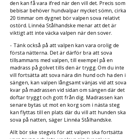
den kan få vara ifred när den vill det. Precis som
bebisar behöver hundvalpar mycket sömn, cirka
20 timmar om dygnet bör valpen sova relativt
ostörd. Linnéa Stålhandske menar att det är
viktigt att inte väcka valpen när den sover.
- Tänk också på att valpen kan vara orolig de
första nätterna. Det är därför bra att sova
tillsammans med valpen, till exempel på en
madrass på golvet tills den är trygg. Om du inte
vill fortsätta att sova nära din hund och ha den i
sängen, kan valpen långsamt vänjas vid att sova
kvar på madrassen vid sidan om sängen där det
doftar tryggt och gott från dig. Madrassen kan
senare bytas ut mot en korg som i nästa steg
kan flyttas till en plats där du vill att hunden ska
sova på natten, säger Linnéa Stålhandske.
Allt bör ske stegvis för att valpen ska fortsätta