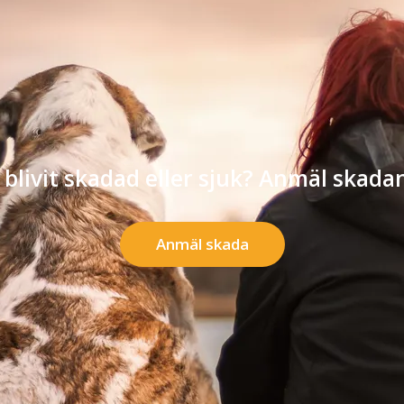
 blivit skadad eller sjuk? Anmäl skadan
Anmäl skada