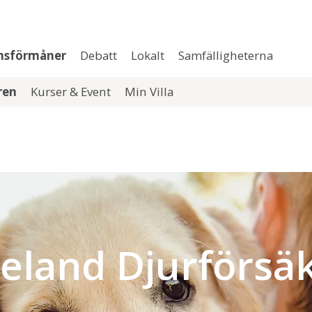
msförmåner
Debatt
Lokalt
Samfälligheterna
aren
Kurser & Event
Min Villa
eland Djurförsäk