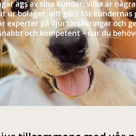
gar ägs av sina kunder, vilka är några
 ut ur bolaget, allt görs för kundern
är experter på djurförsäkringar och 
 snabbt och kompetent – när du behöv