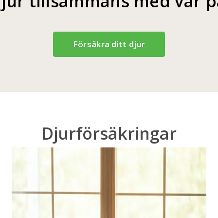
djur tillsammans med vår 
Försäkra ditt djur
Djurförsäkringar