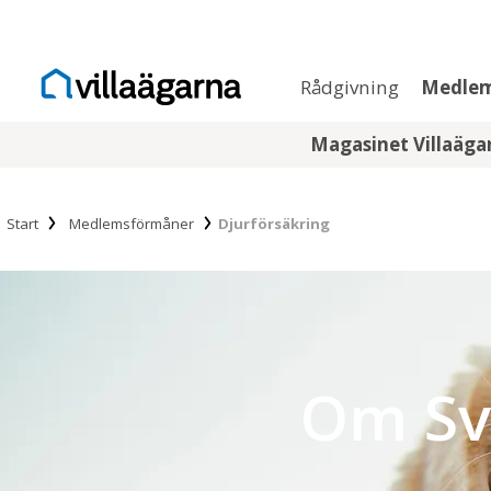
Rådgivning
Medle
Magasinet Villaäg
Start
Medlemsförmåner
Djurförsäkring
Om Sv