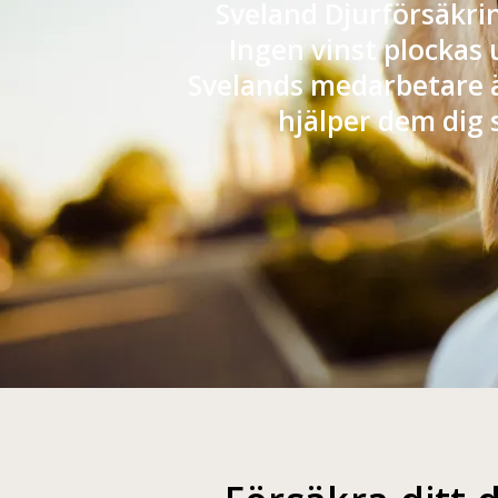
Sveland Djurförsäkrin
Ingen vinst plockas
Svelands medarbetare 
hjälper dem dig