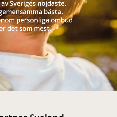
 av Sveriges nöjdaste.
as gemensamma bästa.
genom personliga ombud
er det som mest.