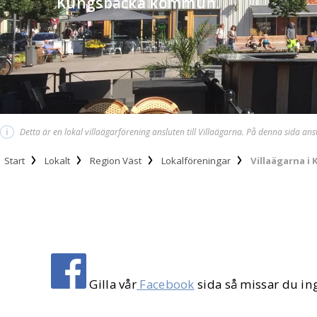
Kungsbacka kommun.
i
Detta är en lokal villaägarförening ansluten till Villaägarna. På denna sida an
Start
Lokalt
Region Väst
Lokalföreningar
Villaägarna 
Gilla vår
Facebook
sida så missar du in