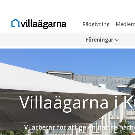
Rådgivning
Medlem
Föreningar
Villaägarna 
Vi arbetar för att ge en bättre närh