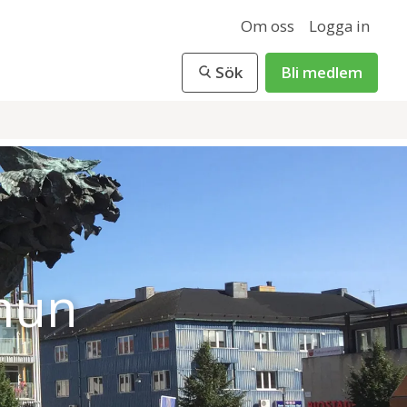
Om oss
Logga in
Sök
Bli medlem
mun