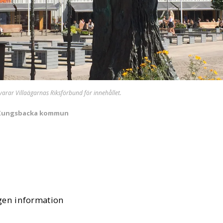
svarar Villaägarnas Riksförbund för innehållet.
i Kungsbacka kommun
gen information