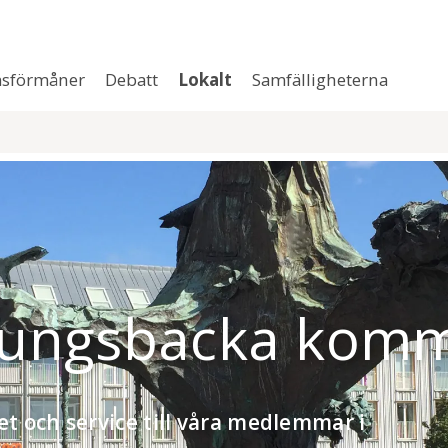
sförmåner
Debatt
Lokalt
Samfälligheterna
i Kungsbacka kom
et och service till våra medlemmar i