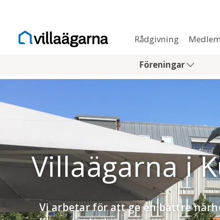
Rådgivning
Medlem
Föreningar
Villaägarna 
Vi arbetar för att ge en bättre närh