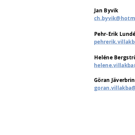
Jan Byvik
ch.byvik@hotm
Pehr-Erik Lund
pehrerik.villa
Heléne Bergst
helene.villakb
Göran Jäverbri
goran.villakb