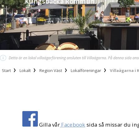
Kungsbacka kommun.
i
Detta är en lokal villaägarförening ansluten till Villaägarna. På denna sida an
Start
Lokalt
Region Väst
Lokalföreningar
Villaägarna 
Gilla vår
Facebook
sida så missar du in