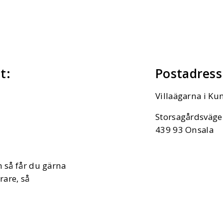
t:
Postadress
Villaägarna i 
Storsagårdsväge
439 93 Onsala
n så får du gärna
rare, så