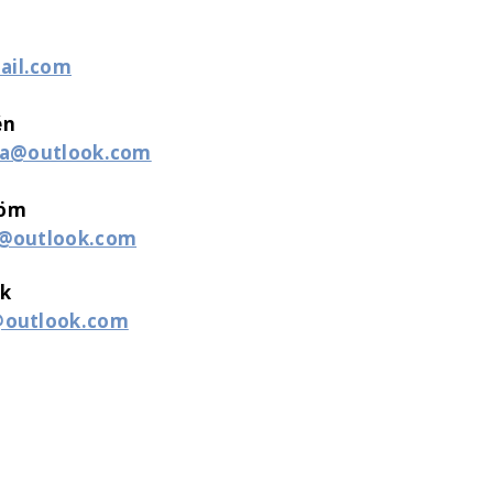
ail.com
én
kba@outlook.com
röm
a@outlook.com
nk
a@outlook.com