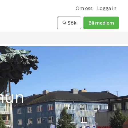
Om oss
Logga in
Sök
Bli medlem
mun