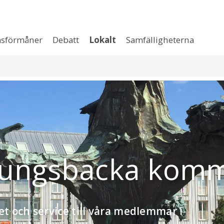
sförmåner
Debatt
Lokalt
Samfälligheterna
i Kungsbacka kom
et och service till våra medlemmar i