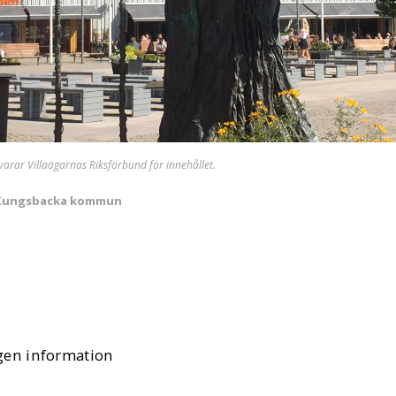
svarar Villaägarnas Riksförbund för innehållet.
i Kungsbacka kommun
gen information