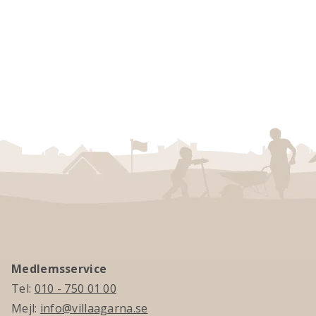
Medlemsservice
Tel:
010 - 750 01 00
Mejl:
info@villaagarna.se