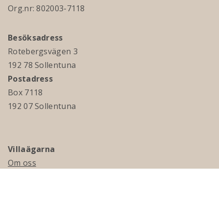
Org.nr: 802003-7118
Besöksadress
Rotebergsvägen 3
192 78 Sollentuna
Postadress
Box 7118
192 07 Sollentuna
Villaägarna
Om oss
Kontakta oss
Ledningsgrupp & styrelse
Jobba hos oss
Press