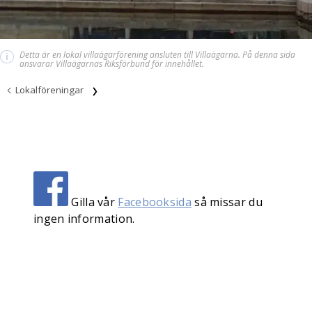
Detta är en lokal villaägarförening ansluten till Villaägarna. På denna sida
i
ansvarar Villaägarnas Riksförbund för innehållet.
Lokalföreningar
Gilla vår
Facebooksida
så missar du
ingen information.