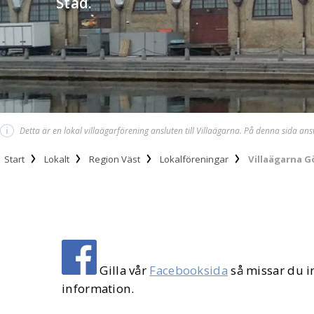
Stad.
i
Detta är en lokal villaägarförening ansluten till Villaägarna. På denna sida an
Start
Lokalt
Region Väst
Lokalföreningar
Villaägarna 
Gilla vår
Facebooksida
så missar du 
information.