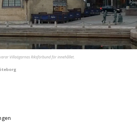
svarar Villaägarnas Riksförbund för innehållet.
Göteborg
ingen