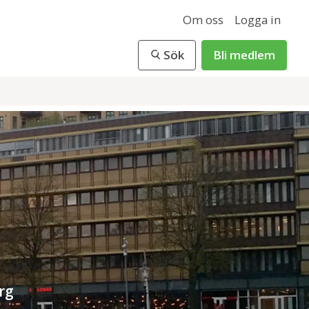
Om oss
Logga in
Sök
Bli medlem
rg