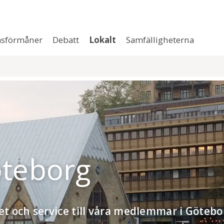
sförmåner
Debatt
Lokalt
Samfälligheterna
öteborg
het och service till våra medlemmar i Götebo