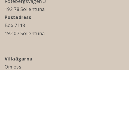
Rotebergsvägen 3
192 78 Sollentuna
Postadress
Box 7118
192 07 Sollentuna
Villaägarna
Om oss
Kontakta oss
Ledningsgrupp & styrelse
Jobba hos oss
Press
Visselblåsning
Medlemskap