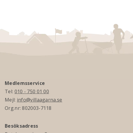
Medlemsservice
Tel:
010 - 750 01 00
Mejl:
info@villaagarna.se
Org.nr: 802003-7118
Besöksadress