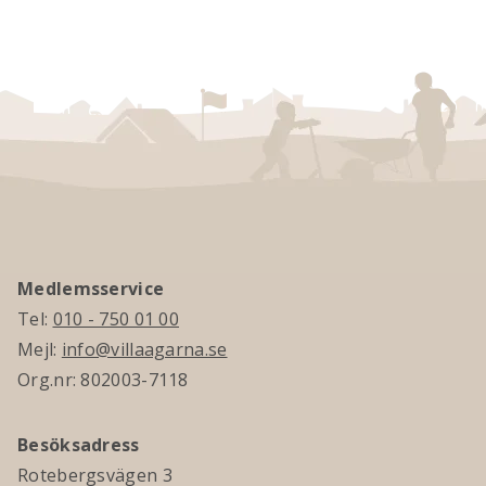
Medlemsservice
Tel:
010 - 750 01 00
Mejl:
info@villaagarna.se
Org.nr: 802003-7118
Besöksadress
Rotebergsvägen 3