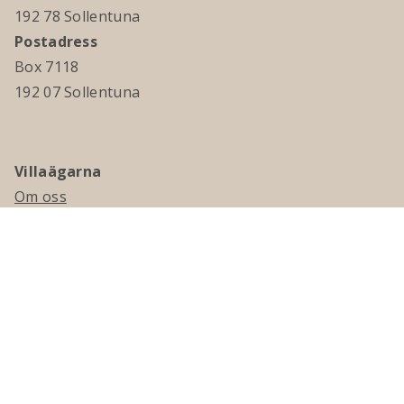
192 78 Sollentuna
Postadress
Box 7118
192 07 Sollentuna
Villaägarna
Om oss
Kontakta oss
Ledningsgrupp & styrelse
Jobba hos oss
Press
Visselblåsning
Medlemskap
Bli medlem