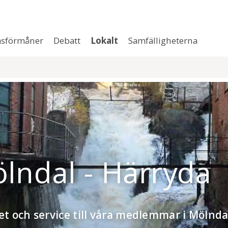
sförmåner
Debatt
Lokalt
Samfälligheterna
ölndal - Härryda
het och service till våra medlemmar i Mölnda