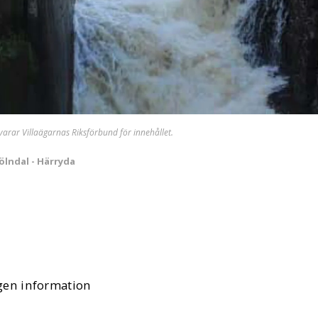
svarar Villaägarnas Riksförbund för innehållet.
ölndal - Härryda
gen information