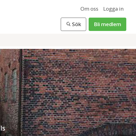
Om oss
Logga in
Sök
Bli medlem
ls