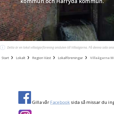
kommun och Härryda kommun.
i
Detta är en lokal villaägarförening ansluten till Villaägarna. På denna sida an
Start
Lokalt
Region Väst
Lokalföreningar
Villaägarna M
Gilla vår
Facebook
sida så missar du in