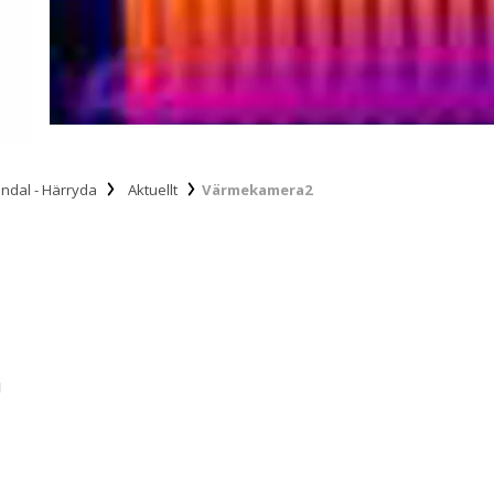
lndal - Härryda
Aktuellt
Värmekamera2
i