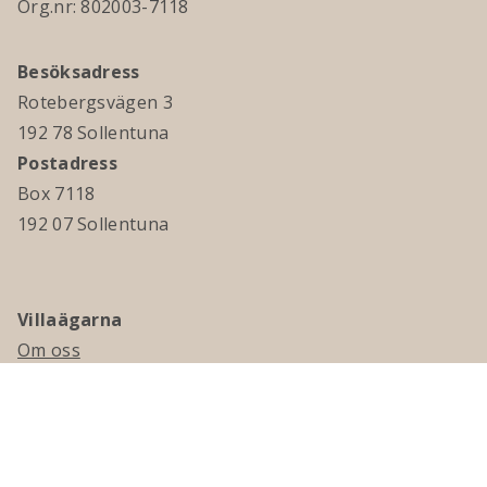
Org.nr: 802003-7118
Besöksadress
Rotebergsvägen 3
192 78 Sollentuna
Postadress
Box 7118
192 07 Sollentuna
Villaägarna
Om oss
Kontakta oss
Ledningsgrupp & styrelse
Jobba hos oss
Press