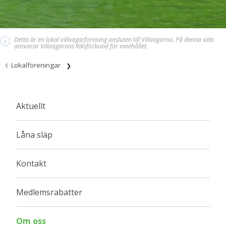
Detta är en lokal villaägarförening ansluten till Villaägarna. På denna sida
i
ansvarar Villaägarnas Riksförbund för innehållet.
Lokalföreningar
Aktuellt
Låna släp
Kontakt
Medlemsrabatter
Om oss