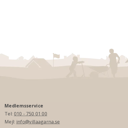
Medlemsservice
Tel:
010 - 750 01 00
Mejl:
info@villaagarna.se