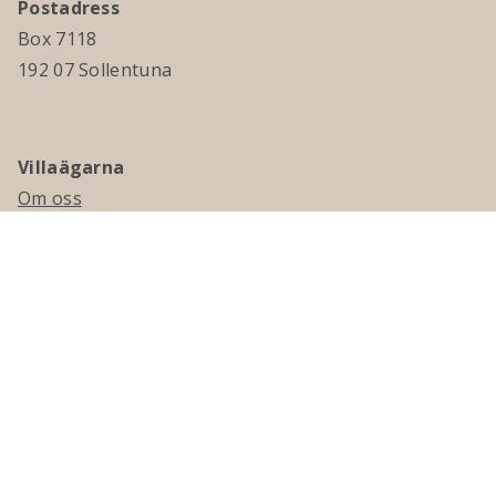
Postadress
Box 7118
192 07 Sollentuna
Villaägarna
Om oss
Kontakta oss
Ledningsgrupp & styrelse
Jobba hos oss
Press
Visselblåsning
Medlemskap
Bli medlem
Medlemsmagasinet Villaägaren