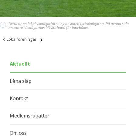
Detta är en lokal villaägarförening ansluten till Villaägarna. På denna sida
i
ansvarar Villaägarnas Riksförbund för innehållet.
Lokalföreningar
Aktuellt
Låna släp
Kontakt
Medlemsrabatter
Om oss