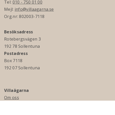
Tel:
010 - 750 01 00
Mejl:
info@villaagarna.se
Org.nr: 802003-7118
Besöksadress
Rotebergsvägen 3
192 78 Sollentuna
Postadress
Box 7118
192 07 Sollentuna
Villaägarna
Om oss
Kontakta oss
Ledningsgrupp & styrelse