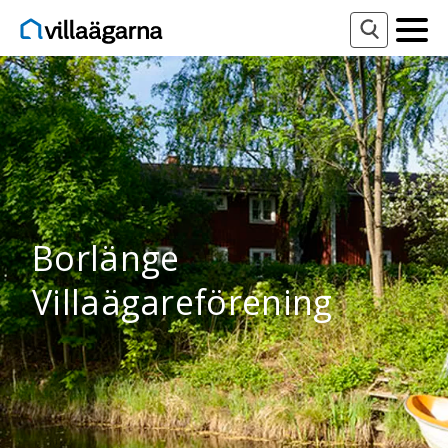
Borlänge
Villaägareförening