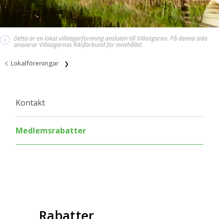
Detta är en lokal villaägarförening ansluten till Villaägarna. På denna sida
i
ansvarar Villaägarnas Riksförbund för innehållet.
Lokalföreningar
Kontakt
Medlemsrabatter
Rabatter