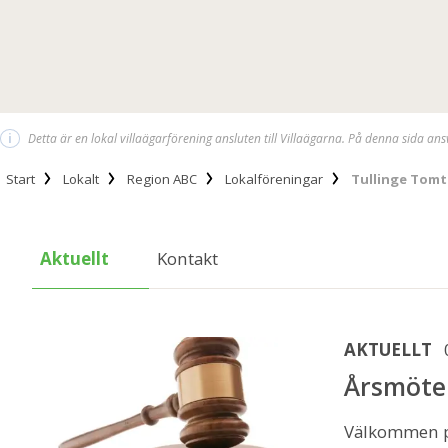
i
Detta är en lokal villaägarförening ansluten till Villaägarna. På denna sida an
Start
Lokalt
Region ABC
Lokalföreningar
Tullinge Tomt
Aktuellt
Kontakt
AKTUELLT
Årsmöte
Välkommen p