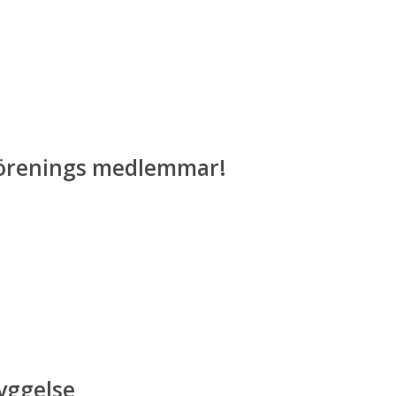
eförenings medlemmar!
yggelse