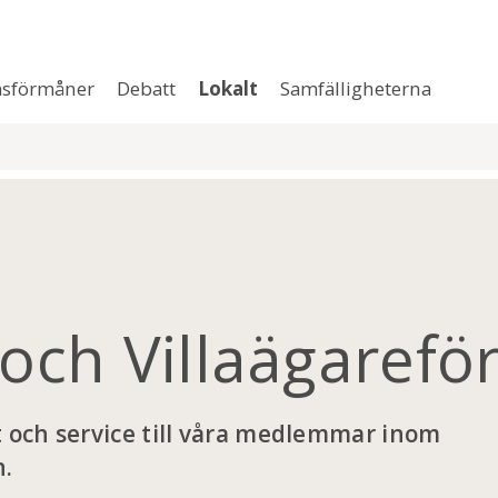
sförmåner
Debatt
Lokalt
Samfälligheterna
 och Villaägarefö
et och service till våra medlemmar inom
n.