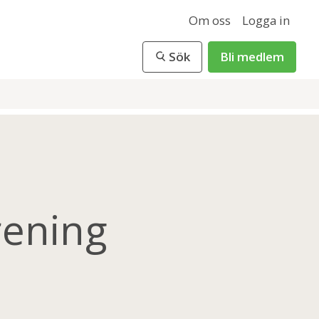
Om oss
Logga in
Sök
Bli medlem
rening