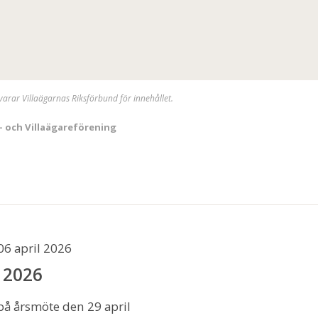
svarar Villaägarnas Riksförbund för innehållet.
- och Villaägareförening
06 april 2026
 2026
å årsmöte den 29 april