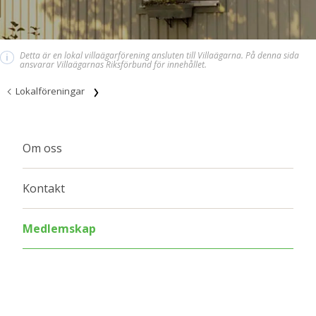
Detta är en lokal villaägarförening ansluten till Villaägarna. På denna sida
i
ansvarar Villaägarnas Riksförbund för innehållet.
Lokalföreningar
Om oss
Kontakt
Medlemskap