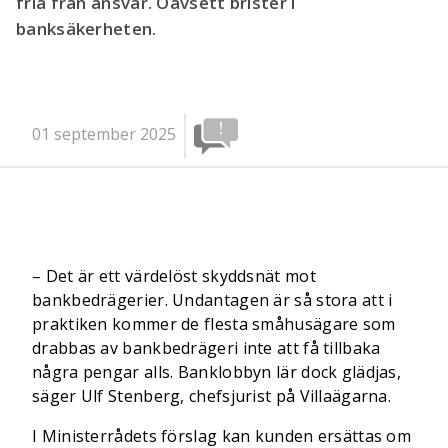
fria från ansvar. Oavsett brister i
banksäkerheten.
01 september 2025
– Det är ett värdelöst skyddsnät mot
bankbedrägerier. Undantagen är så stora att i
praktiken kommer de flesta småhusägare som
drabbas av bankbedrägeri inte att få tillbaka
några pengar alls. Banklobbyn lär dock glädjas,
säger Ulf Stenberg, chefsjurist på Villaägarna.
I Ministerrådets förslag kan kunden ersättas om