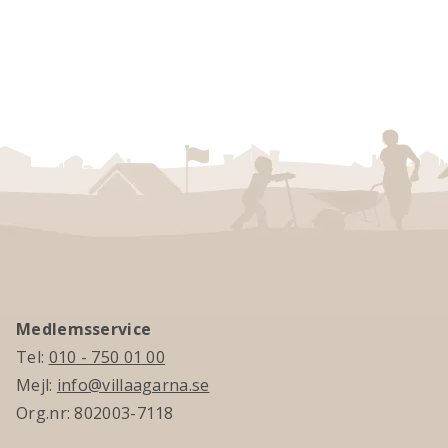
Medlemsservice
Tel:
010 - 750 01 00
Mejl:
info@villaagarna.se
Org.nr: 802003-7118