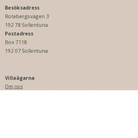
Besöksadress
Rotebergsvägen 3
192 78 Sollentuna
Postadress
Box 7118
192 07 Sollentuna
Villaägarna
Om oss
Kontakta oss
Ledningsgrupp & styrelse
Jobba hos oss
Press
Visselblåsning