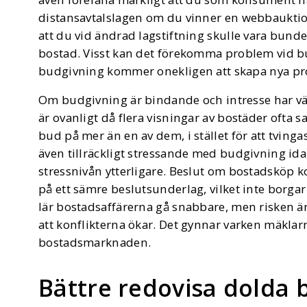
distansavtalslagen om du vinner en webbaukti
att du vid ändrad lagstiftning skulle vara bunde
bostad. Visst kan det förekomma problem vid 
budgivning kommer onekligen att skapa nya p
Om budgivning är bindande och intresse har väck
är ovanligt då flera visningar av bostäder ofta 
bud på mer än en av dem, i stället för att tvinga
även tillräckligt stressande med budgivning i
stressnivån ytterligare. Beslut om bostadsköp k
på ett sämre beslutsunderlag, vilket inte borga
lär bostadsaffärerna gå snabbare, men risken 
att konflikterna ökar. Det gynnar varken mäklarn
bostadsmarknaden.
Bättre redovisa dolda 