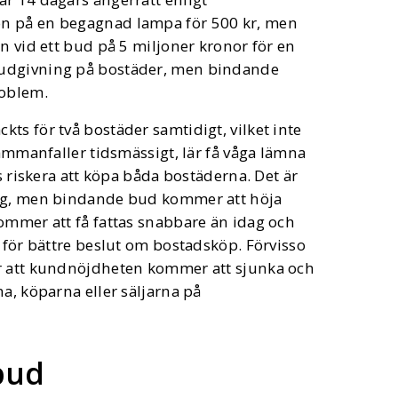
on på en begagnad lampa för 500 kr, men
n vid ett bud på 5 miljoner kronor för en
budgivning på bostäder, men bindande
roblem.
ts för två bostäder samtidigt, vilket inte
sammanfaller tidsmässigt, lär få våga lämna
s riskera att köpa båda bostäderna. Det är
dag, men bindande bud kommer att höja
ommer att få fattas snabbare än idag och
r för bättre beslut om bostadsköp. Förvisso
är att kundnöjdheten kommer att sjunka och
a, köparna eller säljarna på
bud