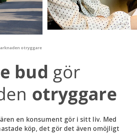
arknaden otryggare
e bud
gör
aden
otryggare
fären en konsument gör i sitt liv. Med
hastade köp, det gör det även omöjligt