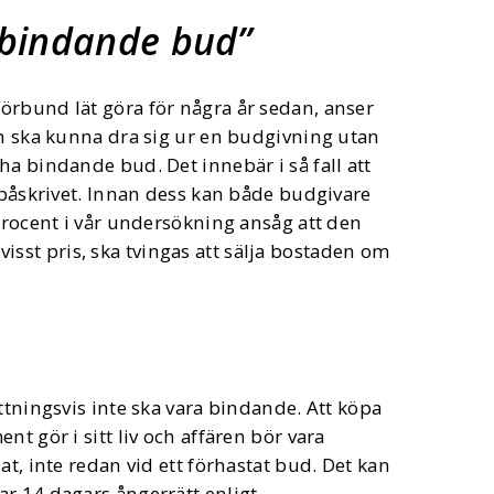
a bindande bud
örbund lät göra för några år sedan, anser
en ska kunna dra sig ur en budgivning utan
ha bindande bud. Det innebär i så fall att
r påskrivet. Innan dess kan både budgivare
 procent i vår undersökning ansåg att den
t visst pris, ska tvingas att sälja bostaden om
ttningsvis inte ska vara bindande. Att köpa
t gör i sitt liv och affären bör vara
at, inte redan vid ett förhastat bud. Det kan
r 14 dagars ångerrätt enligt