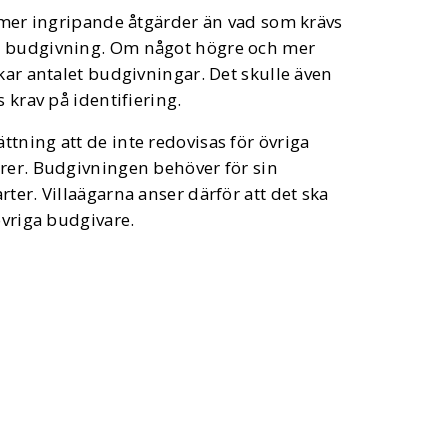
a mer ingripande åtgärder än vad som krävs
de budgivning. Om något högre och mer
kar antalet budgivningar. Det skulle även
s krav på identifiering.
tning att de inte redovisas för övriga
ärer. Budgivningen behöver för sin
ter. Villaägarna anser därför att det ska
 övriga budgivare.
d