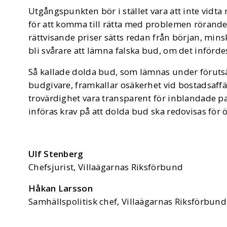
Utgångspunkten bör i stället vara att inte vidt
för att komma till rätta med problemen röran
rättvisande priser sätts redan från början, mins
bli svårare att lämna falska bud, om det införde
Så kallade dolda bud, som lämnas under förutsät
budgivare, framkallar osäkerhet vid bostadsaff
trovärdighet vara transparent för inblandade par
införas krav på att dolda bud ska redovisas för
Ulf Stenberg
Chefsjurist, Villaägarnas Riksförbund
Håkan Larsson
Samhällspolitisk chef, Villaägarnas Riksförbun