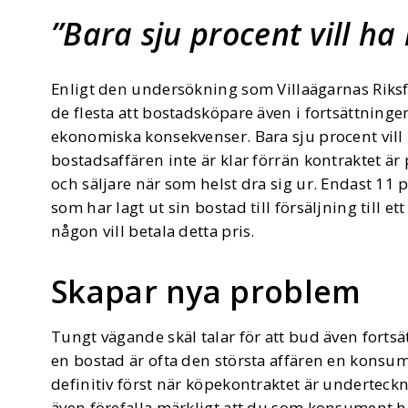
Bara sju procent vill h
Enligt den undersökning som Villaägarnas Riksf
de flesta att bostadsköpare även i fortsättning
ekonomiska konsekvenser. Bara sju procent vill 
bostadsaffären inte är klar förrän kontraktet ä
och säljare när som helst dra sig ur. Endast 11
som har lagt ut sin bostad till försäljning till et
någon vill betala detta pris.
Skapar nya problem
Tungt vägande skäl talar för att bud även fortsä
en bostad är ofta den största affären en konsumen
definitiv först när köpekontraktet är underteckn
även förefalla märkligt att du som konsument ha