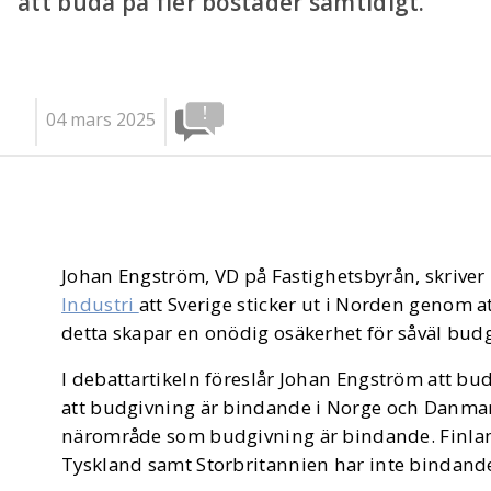
att buda på fler bostäder samtidigt.
04 mars 2025
Johan Engström, VD på Fastighetsbyrån, skriver 
Industri
att Sverige sticker ut i Norden genom 
detta skapar en onödig osäkerhet för såväl budg
I debattartikeln föreslår Johan Engström att b
att budgivning är bindande i Norge och Danmark
närområde som budgivning är bindande. Finland,
Tyskland samt Storbritannien har inte bindan