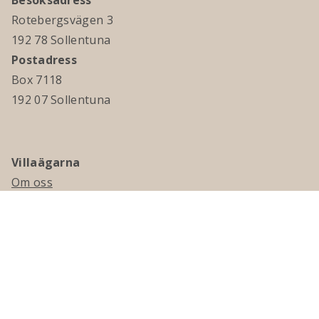
Besöksadress
Rotebergsvägen 3
192 78 Sollentuna
Postadress
Box 7118
192 07 Sollentuna
Villaägarna
Om oss
Kontakta oss
Ledningsgrupp & styrelse
Jobba hos oss
Press
Visselblåsning