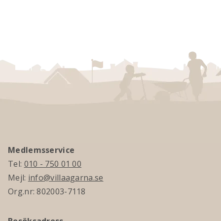
Medlemsservice
Tel:
010 - 750 01 00
Mejl:
info@villaagarna.se
Org.nr: 802003-7118