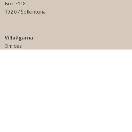
Box 7118
192 07 Sollentuna
Villaägarna
Om oss
Kontakta oss
Ledningsgrupp & styrelse
Jobba hos oss
Press
Visselblåsning
Medlemskap
Bli medlem
Medlemsmagasinet Villaägaren
Presentkort