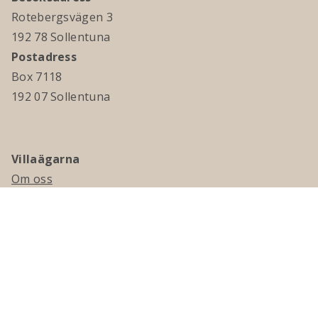
Rotebergsvägen 3
192 78 Sollentuna
Postadress
Box 7118
192 07 Sollentuna
Villaägarna
Om oss
Kontakta oss
Ledningsgrupp & styrelse
Jobba hos oss
Press
Visselblåsning