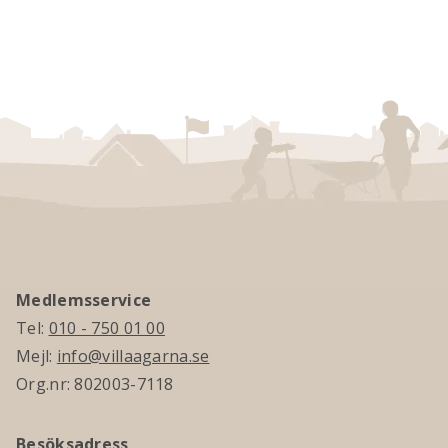
Medlemsservice
Tel:
010 - 750 01 00
Mejl:
info@villaagarna.se
Org.nr: 802003-7118
Besöksadress